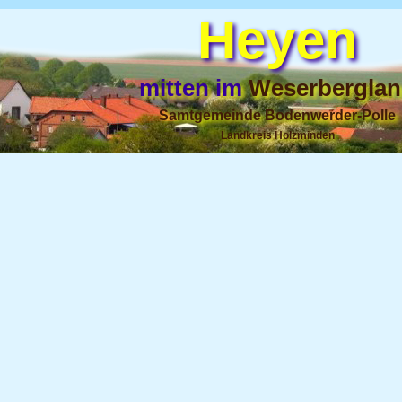
Heyen
mitten im
Weserberglan
Samtgemeinde Bodenwerder-Poll
e
Landkreis Holzminden